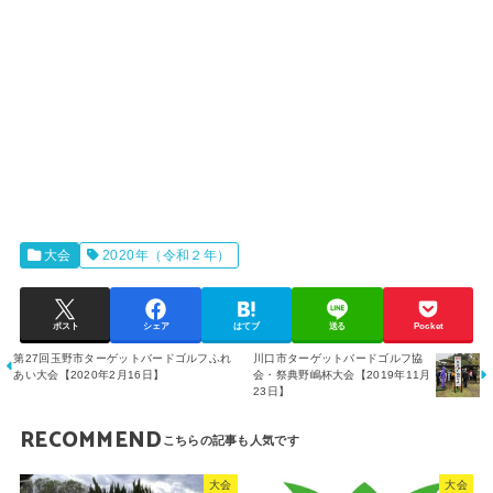
大会
2020年（令和２年）
ポスト
シェア
はてブ
送る
Pocket
第27回玉野市ターゲットバードゴルフふれ
川口市ターゲットバードゴルフ協
あい大会【2020年2月16日】
会・祭典野嶋杯大会【2019年11月
23日】
RECOMMEND
大会
大会