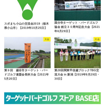
国分寺ターゲット・バードゴルフ
スポまち小山の交流会2019（栃木
協会 創立３０周年記念大会【2021
県小山市）【2019年10月25日】
年6月29日】
大会
大会
第９回 越谷市ターゲット・バー
第28回関東甲信越ブロックTBG交
ドゴルフ連盟会長杯大会【2021年
流大会 in 新潟【2019年9月29日・
5月20日】
30日】