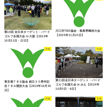
川口市TBG協会・祭典野嶋杯大会
第10回 全日本ターゲット・バード
【2025年11月23日】
ゴルフ全国大会 in 大阪【2023年
10月21日・22日】
大会
大会
第11回全日本ターゲット・バード
東京都ＴＢＧ協会 創立３０周年記
ゴルフ全国大会 in みえ【2024年
念ＴＢＧ競技大会【2019年10月30
10月5日・6日】
日】
大会
大会