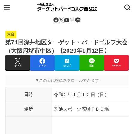
大会
第71回深井地区ターゲット・バードゴルフ大会
（大阪府堺市中区）【2020年1月12日】
ポスト
シェア
はてブ
送る
Pocket
日時
令和２年１月１２日（日）
場所
又池スポーツ広場ＴＢＧ場