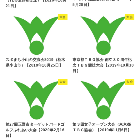
（TBG愛好者交流）【2020年10月
5月20日】
21日】
大会
大会
スポまち小山の交流会2019（栃木
東京都ＴＢＧ協会 創立３０周年記
県小山市）【2019年10月25日】
念ＴＢＧ競技大会【2019年10月30
日】
大会
大会
第27回玉野市ターゲットバードゴ
第３回女子オープン大会（東京都
ルフふれあい大会【2020年2月16
ＴＢＧ協会）【2019年11月6日】
日】