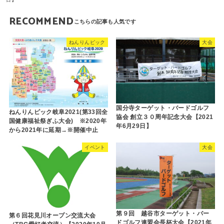
RECOMMEND
ねんりんピック
大会
国分寺ターゲット・バードゴルフ
ねんりんピック岐阜2021(第33回全
協会 創立３０周年記念大会【2021
国健康福祉祭ぎふ大会) ※2020年
年6月29日】
から2021年に延期→※開催中止
イベント
大会
第９回 越谷市ターゲット・バー
第６回花見川オープン交流大会
ドゴルフ連盟会長杯大会【2021年