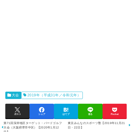
大会
2019年（平成31年／令和元年）
ポスト
シェア
はてブ
送る
Pocket
第71回深井地区ターゲット・バードゴルフ
東京みんなのスポーツ塾【2019年11月21
大会（大阪府堺市中区）【2020年1月12
日・22日】
日】