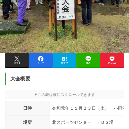
ポスト
シェア
はてブ
送る
Pocket
大会概要
日時
令和元年１１月２３日（土） 小雨決
場所
北スポーツセンター ＴＢＧ場