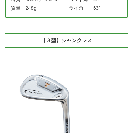
質量：248g
ライ角 ：63°
【３型】
シャンクレス