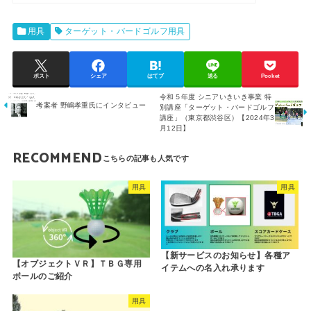
用具
ターゲット・バードゴルフ用具
ポスト
シェア
はてブ
送る
Pocket
令和５年度 シニアいきいき事業 特
考案者 野嶋孝重氏にインタビュー
別講座「ターゲット・バードゴルフ
講座」（東京都渋谷区）【2024年3
月12日】
RECOMMEND
用具
用具
【新サービスのお知らせ】各種ア
【オブジェクトＶＲ】ＴＢＧ専用
イテムへの名入れ承ります
ボールのご紹介
用具