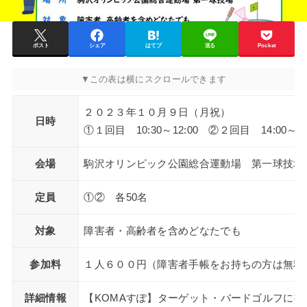
ポスト
シェア
はてブ
送る
Pocket
２０２３年１０月９日（月祝）
日時
①１回目 10:30～12:00 ②２回目 14:00～15
会場
駒沢オリンピック公園総合運動場 第一球技場
定員
①② 各50名
対象
障害者・高齢者を含めどなたでも
参加料
１人６００円（障害者手帳をお持ちの方は無料
詳細情報
【KOMAすぽ】ターゲット・バードゴルフに